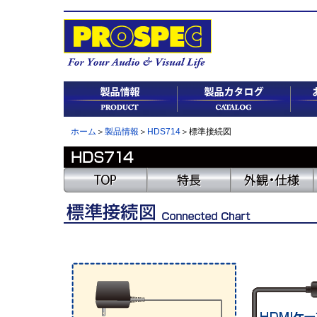
ホーム
＞
製品情報
＞
HDS714
＞標準接続図